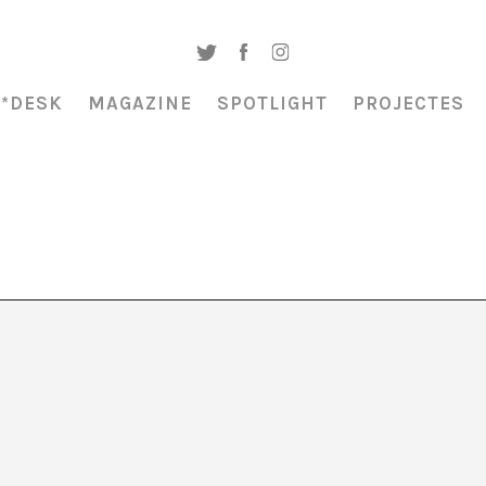
A*DESK
MAGAZINE
SPOTLIGHT
PROJECTES
ativa – Les crisis són
 Mireia Calafell