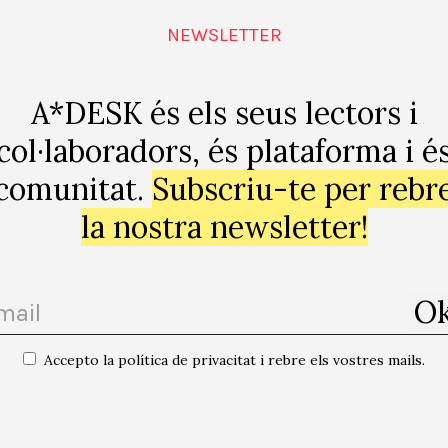
activitat/em
NEWSLETTER
A*DESK és els seus lectors i
col·laboradors, és plataforma i é
comunitat.
Subscriu-te per rebr
Barcelona
+
la nostra newsletter!
Accepto la política de privacitat i rebre els vostres mails.
ssions mensuals de
“Accident” Helena Vinent / Ens acom
quan es faci fosc