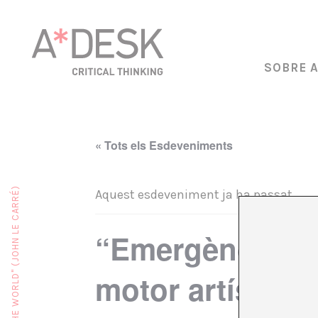
SOBRE 
« Tots els Esdeveniments
Aquest esdeveniment ja ha passat.
“Emergència cre
motor artístic?”