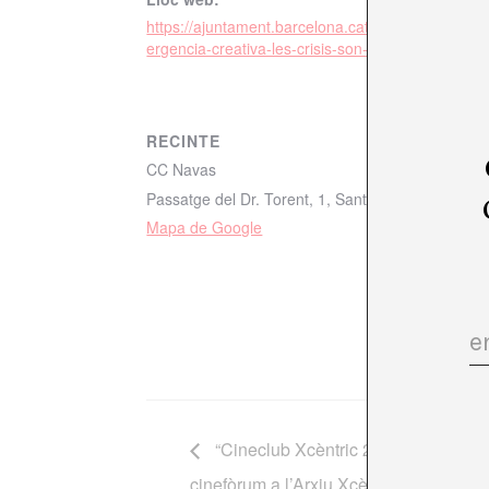
https://ajuntament.barcelona.cat/centrescivics/ca/
ergencia-creativa-les-crisis-son-un-motor-artistic
RECINTE
CC Navas
Passatge del Dr. Torent, 1, Sant Andreu, 08027 
Mapa de Google
“Cineclub Xcèntric 2024-2025” Se
cinefòrum a l’Arxiu Xcèntric