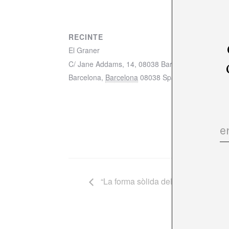
RECINTE
El Graner
C/ Jane Addams, 14, 08038 Barcelona mapa
Barcelona
,
Barcelona
08038
Spain
+ Mapa de Go
“La forma sòlida del paisatge”