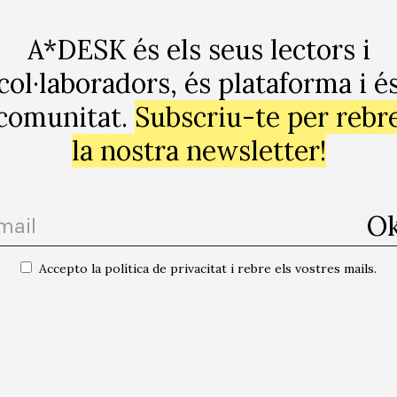
A*DESK és els seus lectors i
col·laboradors, és plataforma i é
comunitat.
Subscriu-te per rebr
ogle
la nostra newsletter!
Accepto la política de privacitat i rebre els vostres mails.
“Cossos” Maria 