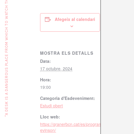
"A DESK IS A DANGEROUS PLACE FROM WHICH TO WATCH THE WORLD" (JOHN LE CARRÉ)
Afegeix al calendari
MOSTRA ELS DETALLS
Data:
17 octubre, 2024
Hora:
19:00
Categoria d'Esdeveniment:
Estudi obert
Lloc web:
https://granerbcn.cat/es/programes/estudi-obert-
evinson/