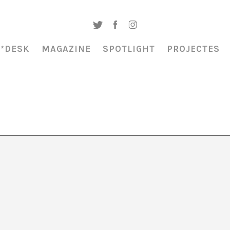
A*DESK
MAGAZINE
SPOTLIGHT
PROJECTES
e Søren Evinson