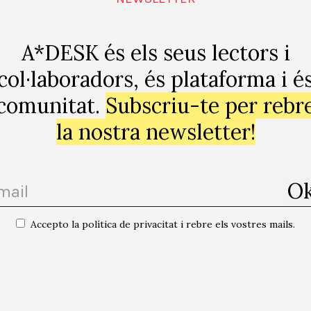
A*DESK és els seus lectors i
col·laboradors, és plataforma i é
comunitat.
Subscriu-te per rebr
Google
la nostra newsletter!
Accepto la política de privacitat i rebre els vostres mails.
iveurope | Maria Jaume + Marta Knight +
“Preludi a la lentit
Versonautas