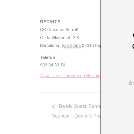
RECINTE
CC Cotxeres Borrell
C. de Viladomat, 2-8
Barcelona
,
Barcelona
08015
España
+ Mapa de 
Telèfon
933 24 83 50
Visualitza el lloc web de Recinte
Be My Guest: Barcelona Edition x L
Yaunest + Dominik Prok