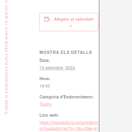
"A DESK IS A DANGEROUS PLACE FROM WHICH TO WATCH THE WORLD" (JOHN LE CARRÉ)
Afegeix al calendari
MOSTRA ELS DETALLS
Data:
13 setembre, 2024
Hora:
19:00
Categoria d'Esdeveniment:
Teatre
Lloc web:
https://inscripcions.cotxeresborrell.net/MiramMo
or/buscador.jsp?g=1&c=2&a=4161