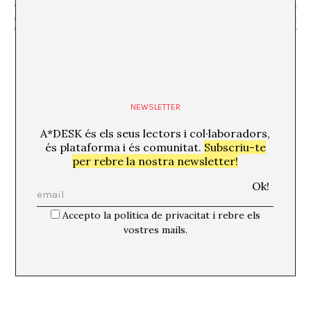
Tagging Day de La Fanzinoteca / Jornada de
Vermut: “España
catalogació col·lectiva de fanzins (inclou pausa amb
fea” Andrés Rubio x
dinar cuinat per els responsables del projecte)
SOS Costa Brava
NEWSLETTER
A*DESK és els seus lectors i col·laboradors,
és plataforma i és comunitat.
Subscriu-te
per rebre la nostra newsletter!
Accepto la política de privacitat i rebre els
vostres mails.