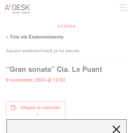
seguim necessitant-te per a poder seguir endavant. Ara pots
participar del projecte i recolzar-lo.
AGENDA
« Tots els Esdeveniments
Aquest esdeveniment ja ha passat.
“Gran sonata” Cia. Le Puant
9 novembre, 2024 @ 12:00
Afegeix al calendari