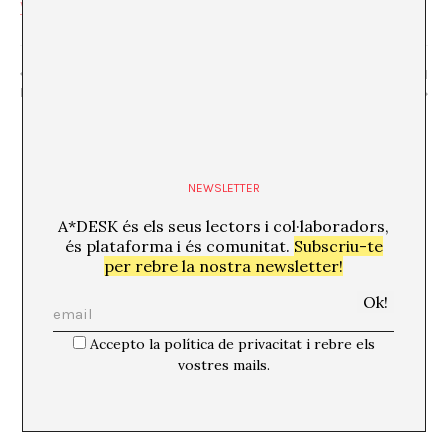
Visualitza el lloc web de Recinte
“Oveja eléctrica” Cia. Pla
We Love Cabaret / “La sirena del
Roig
puerto”
NEWSLETTER
A*DESK és els seus lectors i col·laboradors,
és plataforma i és comunitat.
Subscriu-te
per rebre la nostra newsletter!
Accepto la política de privacitat i rebre els
vostres mails.