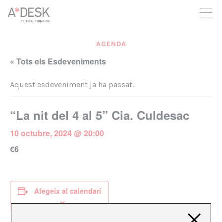
seguim necessitant-te per a poder seguir endavant. Ara pots
participar del projecte i recolzar-lo.
AGENDA
« Tots els Esdeveniments
Aquest esdeveniment ja ha passat.
“La nit del 4 al 5” Cia. Culdesac
10 octubre, 2024 @ 20:00
€6
Afegeix al calendari