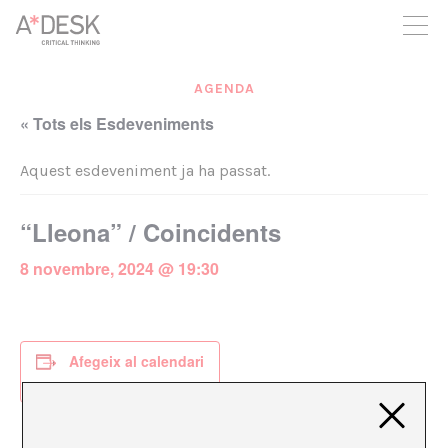
seguim necessitant-te per a poder seguir endavant. Ara pots
participar del projecte i recolzar-lo.
AGENDA
« Tots els Esdeveniments
Aquest esdeveniment ja ha passat.
“Lleona” / Coincidents
8 novembre, 2024 @ 19:30
Afegeix al calendari