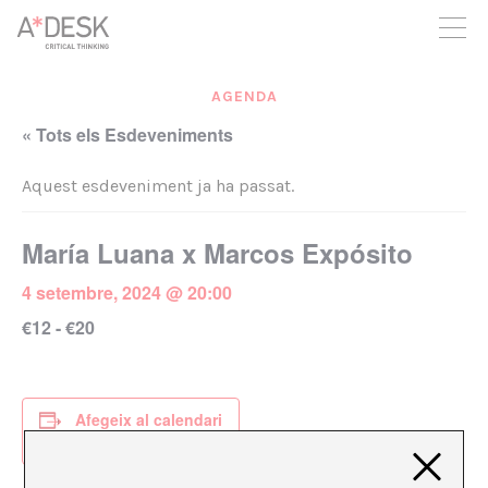
seguim necessitant-te per a poder seguir endavant. Ara pots
participar del projecte i recolzar-lo.
AGENDA
« Tots els Esdeveniments
Aquest esdeveniment ja ha passat.
María Luana x Marcos Expósito
4 setembre, 2024 @ 20:00
€12 - €20
Afegeix al calendari