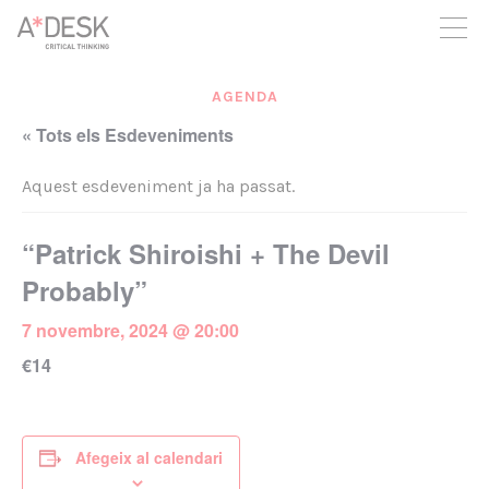
seguim necessitant-te per a poder seguir endavant. Ara pots
participar del projecte i recolzar-lo.
AGENDA
« Tots els Esdeveniments
Aquest esdeveniment ja ha passat.
“Patrick Shiroishi + The Devil
Probably”
7 novembre, 2024 @ 20:00
€14
Afegeix al calendari