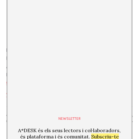
RECINTE
El Pumarejo
Av. del Carrilet, 187, Nau 4
Hospital de Llobregat
,
Barcelona
08907
España
+ Mapa de
Google
Visualitza el lloc web de Recinte
“Sessió 2 / Projecte de mediació ::
“NODI: de gossos i malditos” LA
NEWSLETTER
CINÈTIQUES DEL TREBALL”
MOUKHLES & SENTÍS
A*DESK és els seus lectors i col·laboradors,
és plataforma i és comunitat.
Subscriu-te