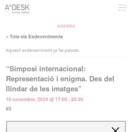
seguim necessitant-te per a poder seguir endavant. Ara pots
participar del projecte i recolzar-lo.
AGENDA
« Tots els Esdeveniments
Aquest esdeveniment ja ha passat.
“Simposi internacional:
Representació i enigma. Des del
llindar de les imatges”
16 novembre, 2024 @ 17:00
-
20:30
€3