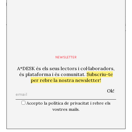
Barcelona
,
Barcelona
08007
+ Mapa de Google
“Inviting Life” Stella Rahola, Roger Paez
Mercat del Film_ volum 13
NEWSLETTER
A*DESK és els seus lectors i col·laboradors,
és plataforma i és comunitat.
Subscriu-te
per rebre la nostra newsletter!
Accepto la política de privacitat i rebre els
vostres mails.