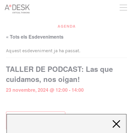
seguim necessitant-te per a poder seguir endavant. Ara pots
participar del projecte i recolzar-lo.
AGENDA
« Tots els Esdeveniments
Aquest esdeveniment ja ha passat.
TALLER DE PODCAST: Las que
cuidamos, nos oigan!
23 novembre, 2024 @ 12:00
-
14:00
Afegeix al calendari