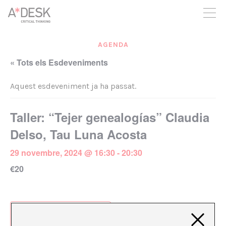
seguim necessitant-te per a poder seguir endavant. Ara pots
participar del projecte i recolzar-lo.
AGENDA
« Tots els Esdeveniments
Aquest esdeveniment ja ha passat.
Taller: “Tejer genealogías” Claudia
Delso, Tau Luna Acosta
29 novembre, 2024 @ 16:30
-
20:30
€20
Afegeix al calendari