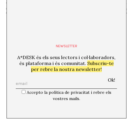
“Agents prostètics: redefinint
“Reparaccions” Guillem Celada” +
corporalitats a través de la joieria i
“Un gran dinar” Oriol Enguany / Cafè
els biomaterials”
d’Artistes Gris Plom
NEWSLETTER
A*DESK és els seus lectors i col·laboradors,
és plataforma i és comunitat.
Subscriu-te
per rebre la nostra newsletter!
Accepto la política de privacitat i rebre els
vostres mails.