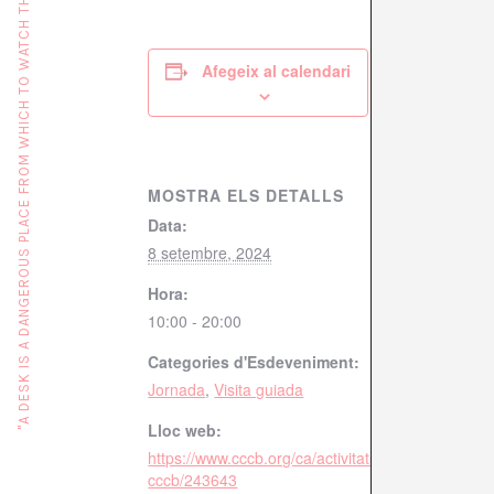
"A DESK IS A DANGEROUS PLACE FROM WHICH TO WATCH THE WORLD" (JOHN LE CARRÉ)
Afegeix al calendari
MOSTRA ELS DETALLS
Data:
8 setembre, 2024
Hora:
10:00 - 20:00
Categories d'Esdeveniment:
Jornada
,
Visita guiada
Lloc web:
https://www.cccb.org/ca/activitats/fitxa/visita-el-mi
cccb/243643