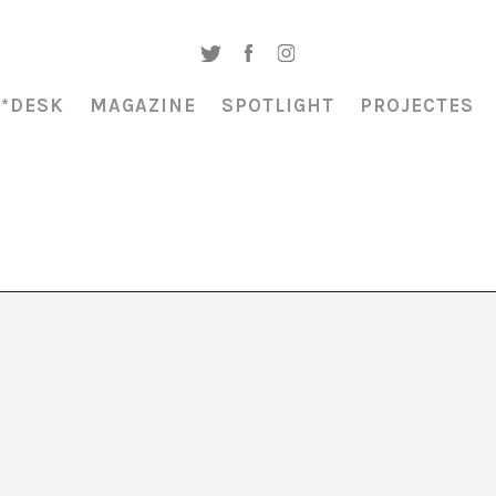
A*DESK
MAGAZINE
SPOTLIGHT
PROJECTES
or del CCCB