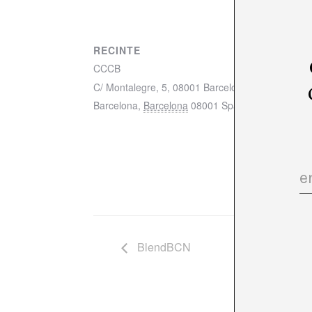
RECINTE
CCCB
C/ Montalegre, 5, 08001 Barcelona mapa
Barcelona
,
Barcelona
08001
Spain
+ Mapa de Go
BlendBCN