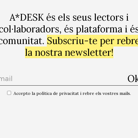
A*DESK és els seus lectors i
col·laboradors, és plataforma i é
comunitat.
Subscriu-te per rebr
ogle
la nostra newsletter!
Accepto la política de privacitat i rebre els vostres mails.
“Subtitles for Reality” Antonio 