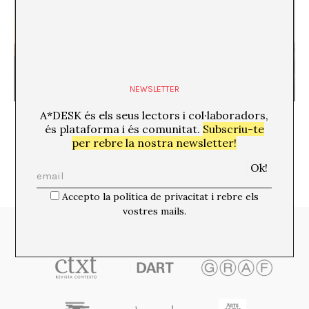
NEWSLETTER
Glossari asincrònic
A*DESK és els seus lectors i col·laboradors,
és plataforma i és comunitat.
Subscriu-te
per rebre la nostra newsletter!
Accepto la política de privacitat i rebre els
vostres mails.
Media Partners: