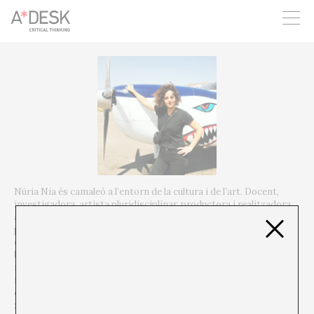
seguim necessitant-te per a poder seguir endavant. Ara pots
participar del projecte i recolzar-lo.
Núria Nia és camaleó a l’entorn de la cultura i de l’art.
Docent,
investigadora, artista pluridisciplinar, productora i realitzadora
audiovisual, gestora de projectes i en definitiva multitasker
professional, és curiosa en tot amb vocació pulpar per poder
comptar amb 8 mans operant alhora i per saber escapolir-se sota
boires de tinta que la porten a
nous possibles.
Mitjançant la
investigació artística, Núria treballa la relació i l’espai entre allò
físic i allò digital, entre allò connectat i allò desconnectat
d’Internet, entre la memòria col·lectiva i l’arxiu compartit a la
xarxa, entre un passat de cables i satèl·lits i el fantasma
del