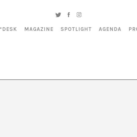
*DESK
MAGAZINE
SPOTLIGHT
AGENDA
PR
AGENDA CULTURAL
Compilación de actividades de art
contemporáneo, con una mirada
2024
transdisciplinar. Eventos tanto de car
puntual como de programación estab