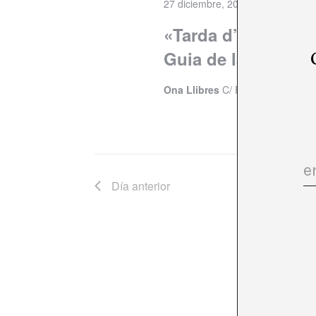
27 diciembre, 2024 @ 19:00
«Tarda d’Audiovisu
Guia de la platafo
Ona Llibres
C/ Pau Claris, 94, 
Día anterior