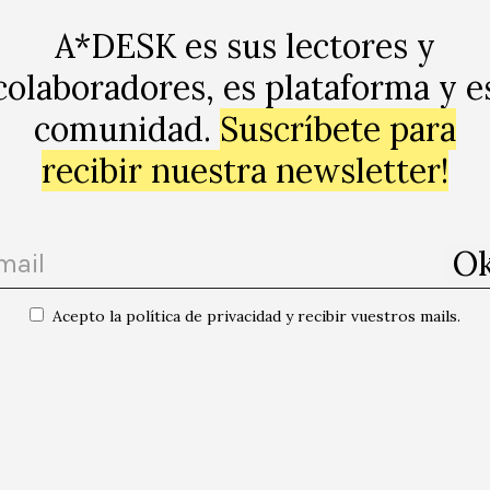
A*DESK es sus lectores y
al» amb Àlex de la
colaboradores, es plataforma y e
rma Des del sofà
comunidad.
Suscríbete para
08010 Barcelona mapa, Barcelona
recibir nuestra newsletter!
Siguie
Acepto la política de privacidad y recibir vuestros mails.
Suscribirse al calend