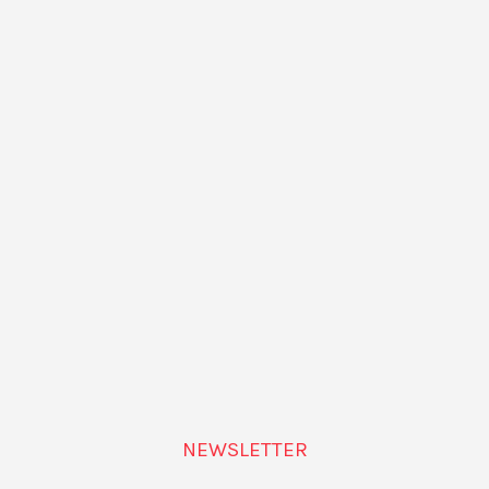
llevadas a cabo por iniciativas independ
e instituciones de Barcelona.
» Flou Papagayo
9, 08004 Barcelona mapa,
NEWSLETTER