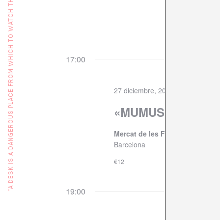
"A DESK IS A DANGEROUS PLACE FROM WHICH TO WATCH THE WORLD" (JOHN LE CARRÉ)
fecha.
17:00
27 diciembre, 2024 @ 17:00
«MUMUSIC CIRCUS
Mercat de les Flors
C/ Lleida, 5
Barcelona
€12
19:00