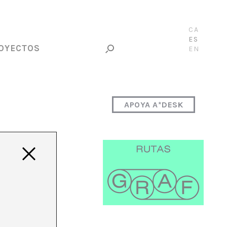
CA
ES
OYECTOS
EN
APOYA A*DESK
e
ácter
le y