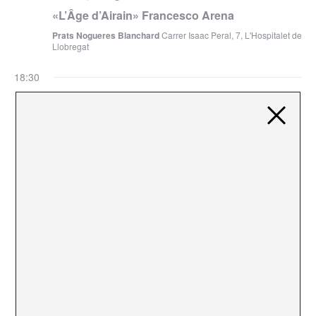
«L’Âge d’Airain» Francesco Arena
Prats Nogueres Blanchard
Carrer Isaac Peral, 7, L'Hospitalet de
Llobregat
18:30
6 febrero, 2025 @ 18:30
«Un poder propi. Institucions populars i
suport mutu front el capitalisme del desastre»
Lleialtat Santsenca
Carrer d'Olzinelles, 31, Sants-Montjuïc,
08014 Barcelona
6 febrero, 2025 @ 18:30
«El sud global, una força de canvi en un món
multipolar?»
6 febrero, 2025 @ 18:30
«Tot el que no hi cap. Escoltar, suar, menjar,
cridar»