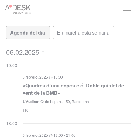
crees también en A*DESK seguimos necesitándote para poder
seguir adelante. Ahora puedes participar del proyecto y
apoyarlo.
Navegación
Navegación
de
de
vistas
vistas
de
06.02.2025
Evento
Seleccionar
10:00
fecha.
6 febrero, 2025 @ 10:00
«Quadres d’una exposició. Doble quintet de
vent de la BMB»
L'Auditori
C/ de Lepant, 150, Barcelona
€10
18:00
6 febrero, 2025 @ 18:00
-
21:00