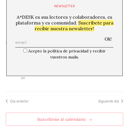
6 febrero, 2025 @ 20:00
NEWSLETTER
«Cridaran les pedres» Urati laboratori
A*DESK es sus lectores y colaboradores, es
Fundació Joan Brossa
C/ Flassaders, 40, 08003 Barcelona
mapa, Barcelona
plataforma y es comunidad.
Suscríbete para
recibir nuestra newsletter!
€10
20:30
Acepto la política de privacidad y recibir
6 febrero, 2025 @ 20:30
vuestros mails.
«L’edat imminent»
Espai Texas
C/ de Bailèn, 205, Gràcia, Barcelona
€4
Día anterior
Siguiente día
Suscribirse al calendario