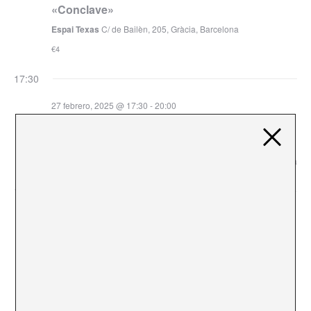
«Conclave»
Espai Texas
C/ de Bailèn, 205, Gràcia, Barcelona
€4
17:30
27 febrero, 2025 @ 17:30
-
20:00
«tantolab – Sessió 2: Túnels de llum. Morir
abans de morir»
La Escocesa
C/ Pere IV, 345, 08020 Barcelona mapa, Barcelona
18:00
27 febrero, 2025 @ 18:00
«Espanya sota llibertat vigilada. Apunts sobre
el recorregut històric: La Guerra Civil
espanyola a Buenos Aires»
Casa de Barceloneta 1761
Carrer de Sant Carles, 6