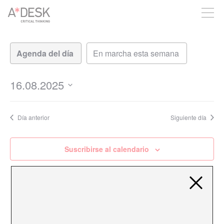
crees también en A*DESK seguimos necesitándote para poder
seguir adelante. Ahora puedes participar del proyecto y
apoyarlo.
Navegación
Navegación
de
de
vistas
vistas
de
16.08.2025
Evento
Seleccionar
fecha.
Día anterior
Siguiente día
Suscribirse al calendario