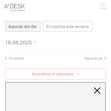
crees también en A*DESK seguimos necesitándote para poder
seguir adelante. Ahora puedes participar del proyecto y
apoyarlo.
Navegación
Navegación
de
de
vistas
vistas
de
18.08.2025
Evento
Seleccionar
fecha.
Día anterior
Siguiente día
Suscribirse al calendario