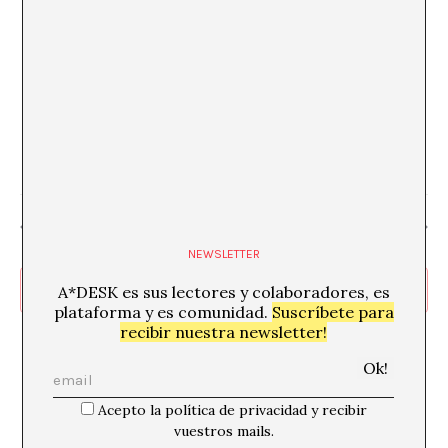
Espai Texas
C/ de Bailèn, 205, Gràcia, Barcelona
€4
18 junio @ 20:00
«Vuelo Despierto + Ramón y Cajal»
La Nau
C. d'Àlaba, 30, Barcelona
Día anterior
Siguiente día
NEWSLETTER
Suscribirse al calendario
A*DESK es sus lectores y colaboradores, es
plataforma y es comunidad.
Suscríbete para
recibir nuestra newsletter!
Acepto la política de privacidad y recibir
vuestros mails.