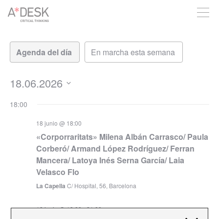
crees también en A*DESK seguimos necesitándote para poder
seguir adelante. Ahora puedes participar del proyecto y
apoyarlo.
Navegación
Navegación
de
de
vistas
vistas
de
18.06.2026
Evento
Seleccionar
18:00
fecha.
18 junio @ 18:00
«Corporraritats» Milena Albán Carrasco/ Paula
Corberó/ Armand López Rodríguez/ Ferran
Mancera/ Latoya Inés Serna García/ Laia
Velasco Flo
La Capella
C/ Hospital, 56, Barcelona
18 junio @ 18:00
-
21:00