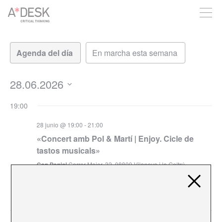
crees también en A*DESK seguimos necesitándote para poder
seguir adelante. Ahora puedes participar del proyecto y
apoyarlo.
Navegación
Navegación
de
de
vistas
vistas
de
28.06.2026
Evento
Seleccionar
19:00
fecha.
28 junio @ 19:00
-
21:00
«Concert amb Pol & Martí | Enjoy. Cicle de
tastos musicals»
Can Papiol
Carrer Major, 32, 08800 Vilanova i la Geltrú,
Barcelona
€8.50