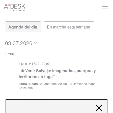
crees también en A*DESK seguimos necesitándote para poder
seguir adelante. Ahora puedes participar del proyecto y
apoyarlo.
Navegación
Navegación
de
de
vistas
vistas
de
03.07.2026
Evento
Seleccionar
17:00
fecha.
3 julio @ 17:00
-
20:00
“deVenir Salvaje: imaginarios, cuerpos y
territorios en fuga”
Fabra i Coats
C/ Sant Adrià, 20, 08030 Barcelona mapa,
Barcelona
3 julio @ 17:00
-
21:00
«Escarnir»