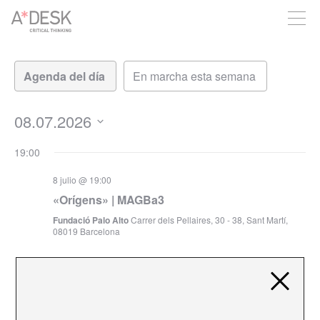
crees también en A*DESK seguimos necesitándote para poder
seguir adelante. Ahora puedes participar del proyecto y
apoyarlo.
Navegación
Navegación
de
de
vistas
vistas
de
08.07.2026
Evento
Seleccionar
19:00
fecha.
8 julio @ 19:00
«Orígens» | MAGBa3
Fundació Palo Alto
Carrer dels Pellaires, 30 - 38, Sant Martí,
08019 Barcelona
8 julio @ 19:00
-
20:30
«Diàleg amb María Rosenfeldt, Maria Espeus i
Pep Rigol»