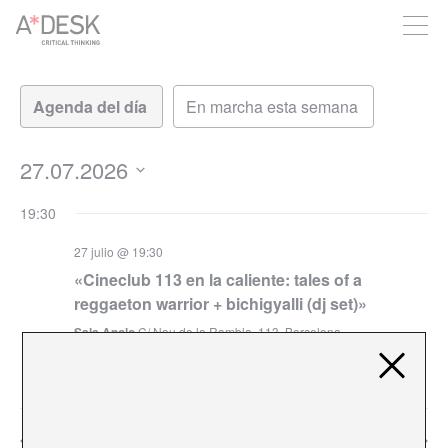
crees también en A*DESK seguimos necesitándote para poder
seguir adelante. Ahora puedes participar del proyecto y
apoyarlo.
Navegación
Navegación
de
de
vistas
vistas
de
27.07.2026
Evento
Seleccionar
19:30
fecha.
27 julio @ 19:30
«Cineclub 113 en la caliente: tales of a
reggaeton warrior + bichigyalli (dj set)»
Sala Apolo
C/ Nou de la Rambla, 113, Barcelona
€12 – €15
Día anterior
Siguiente día