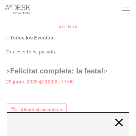
crees también en A*DESK seguimos necesitándote para poder
seguir adelante. Ahora puedes participar del proyecto y
apoyarlo.
AGENDA
« Todos los Eventos
Este evento ha pasado.
«Felicitat completa: la festa!»
29 junio, 2025 @ 12:00
-
17:00
Añadir al calendario