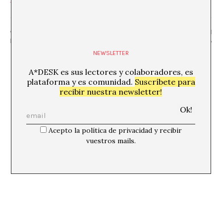
“Oveja eléctrica” Cia. Pla
We Love Cabaret / «La sirena del
Roig
puerto»
NEWSLETTER
A*DESK es sus lectores y colaboradores, es
plataforma y es comunidad.
Suscríbete para
recibir nuestra newsletter!
Acepto la política de privacidad y recibir
vuestros mails.