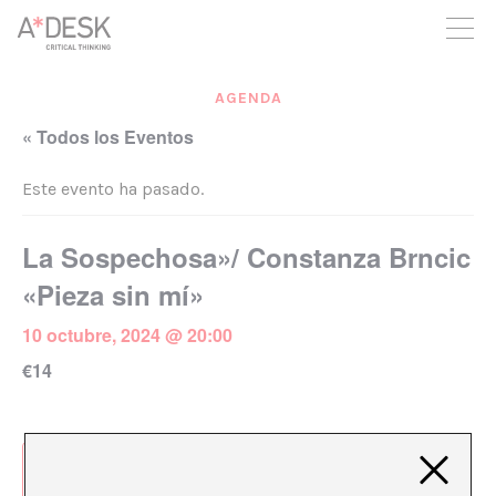
crees también en A*DESK seguimos necesitándote para poder
seguir adelante. Ahora puedes participar del proyecto y
apoyarlo.
AGENDA
« Todos los Eventos
Este evento ha pasado.
La Sospechosa»/ Constanza Brncic
«Pieza sin mí»
10 octubre, 2024 @ 20:00
€14
Añadir al calendario