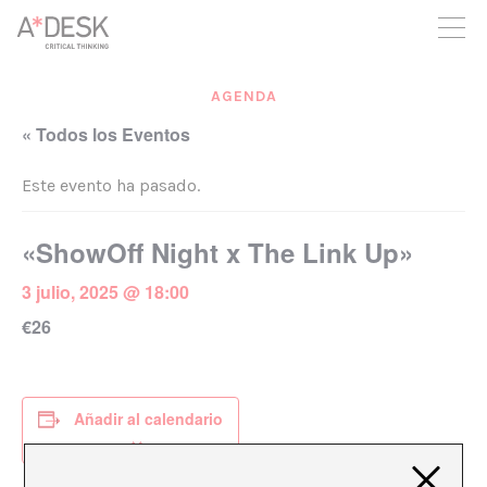
crees también en A*DESK seguimos necesitándote para poder
seguir adelante. Ahora puedes participar del proyecto y
apoyarlo.
AGENDA
« Todos los Eventos
Este evento ha pasado.
«ShowOff Night x The Link Up»
3 julio, 2025 @ 18:00
€26
Añadir al calendario