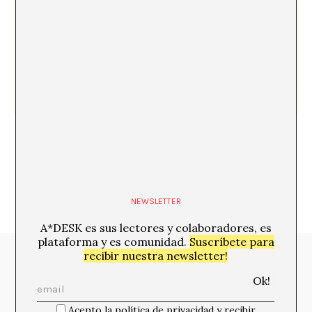
Huesos y cartabones: Elena Alonso en Espacio
Valverde
NEWSLETTER
A*DESK es sus lectores y colaboradores, es
plataforma y es comunidad.
Suscríbete para
recibir nuestra newsletter!
Media Partners:
Acepto la política de privacidad y recibir