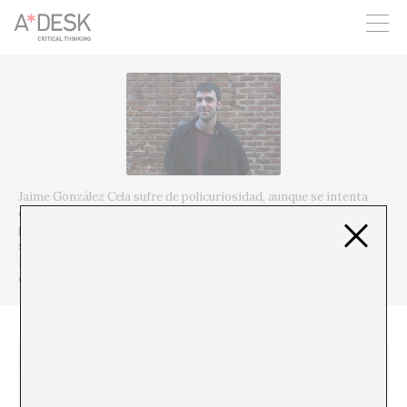
crees también en A*DESK seguimos necesitándote para poder
seguir adelante. Ahora puedes participar del proyecto y
apoyarlo.
Jaime González Cela sufre de policuriosidad, aunque se intenta
centrar en la educación y el comisariado. No puede dejar de
probar juegos de mesa y hacer excursiones margivagantes y
sobre todo le interesan el arte y la aventura, y si son a la vez,
mejor. Tras años de entrenamiento logró desarrollar la gustosa
capacidad de leer en la ducha.