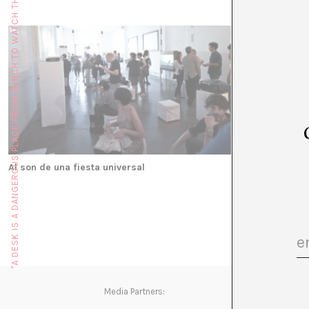
"A DESK IS A DANGEROUS PLACE FROM WHICH TO WATCH THE WORLD" (JOHN LE CARRÉ)
Al son de una fiesta universal
Los cimientos d
Media Partners: