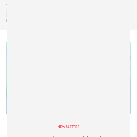
cultura, y dirige ‘Sabor a WIFI’, un podcast sobre cultura millennial
y Z. En su canal de YouTube hace videoensayos analizando
fenómenos culturales tan diversos como Shrek, Pepe the frog o
los cryptobros.
NO SERÉ COMO CALAMARDO
NEWSLETTER