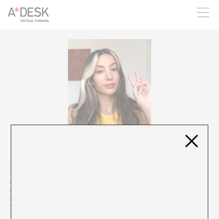
crees también en A*DESK seguimos necesitándote para poder
seguir adelante. Ahora puedes participar del proyecto y
apoyarlo.
Estela Ortiz (Terrassa, 1988), es graduada en Ciencias Políticas y
titulada superior de Arte en la Escola Massana. Es analista
cultural y comunicadora, especialmente de lo que tenga que ver
con la cultura digital. Ha publicado un ensayo sobre identidades
en Tinder con Nuria Gómez Gabriel (Love me, Tinder, 2019 ed.
Temas de Hoy). Actualmente hace una sección diaria en ‘Els
Experts’ de iCat.fm donde habla sobre feminismo, actualidad y