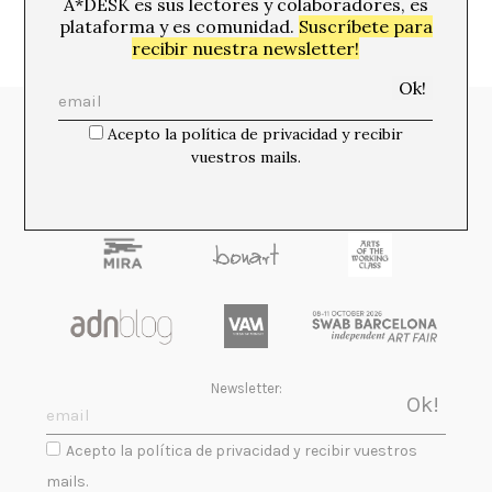
A*DESK es sus lectores y colaboradores, es
plataforma y es comunidad.
Suscríbete para
recibir nuestra newsletter!
Media Partners:
Acepto la política de privacidad y recibir
vuestros mails.
Newsletter:
Acepto la política de privacidad y recibir vuestros
mails.