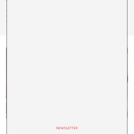
MagazinA
(NY),
Luvina
(MX),
The Brooklyn Rail
(EUA),
La Tempestad
(MX),
Artishock
(CL),
Terras
(NL),
Chiquilla Te Quiero
(MX) y
ESPAC
(MX).
Vive y trabaja en un rincón minúsculo de la monstruosa
Ciudad de México.
“Mexico is so cheap!”
NEWSLETTER