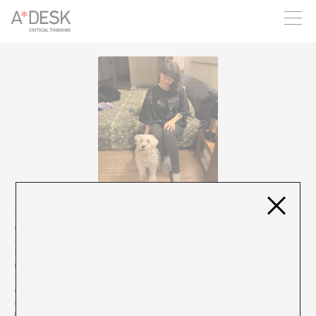
crees también en A*DESK seguimos necesitándote para poder
seguir adelante. Ahora puedes participar del proyecto y
apoyarlo.
Fernanda Ramos Mena
es curadora y escritora disfuncional.
Basada en el cuidado y la empatía, explora el arte mediante
estrategias literarias y de archivo como herramientas de crítica,
reivindicación histórica e imaginación ecológica. Actualmente,
funge como curadora en jefe del Museo de Arte Carrillo Gil
(CDMX).
Sus práctica de escritura reflexiona sobre la obra de
mujeres artistas y la práctica curatorial en distintos territorios
de América Latina, abordando las relaciones colectivas con otrxs
seres, el cuidado, la escucha activa y la voz. Algunos de sus textos
han sido publicados en revistas y plataformas como
Inés