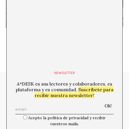
Amarterismo literario
NEWSLETTER
Media Partners:
A*DESK es sus lectores y colaboradores, es
plataforma y es comunidad.
Suscríbete para
recibir nuestra newsletter!
Acepto la política de privacidad y recibir
vuestros mails.