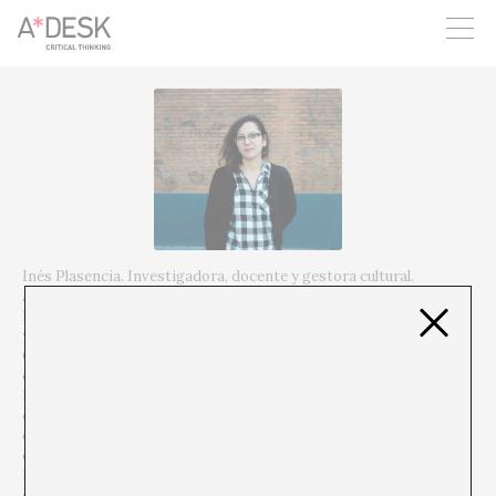
crees también en A*DESK seguimos necesitándote para poder
seguir adelante. Ahora puedes participar del proyecto y
apoyarlo.
Inés Plasencia. Investigadora, docente y gestora cultural.
Actualmente es profesora asociada en el departamento de
Historia y Teoría del Arte de la Universidad Autónoma de Madrid
y en Duke University en Madrid. Máster en Historia del Arte
Contemporáneo y Cultura Visual y Doctora en Historia y Teoría
del Arte por la UAM con la tesis «Imagen y ciudadanía en Guinea
Ecuatorial (1861-1937): del encuentro fotográfico al orden
colonial», que fue Premio Extraordinario. En cuanto a sus
colaboraciones con instituciones culturales, formó parte del
equipo de investigación y conceptualización del proyecto
Repensar Guernica para el Museo Reina Sofía (2015-2017) y
comisariado la exposición virtual de fotografía «Con tres heridas