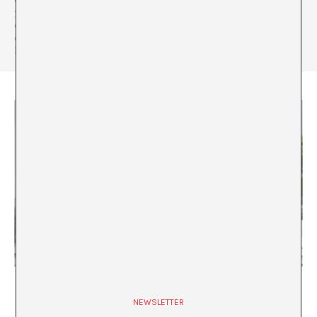
yo» en el mismo museo. Sus principales líneas de trabajo son los
estudios visuales y el colonialismo y los debates en torno a la
ciudadanía desde la práctica artística contemporánea. (Foto:
Rubén H. Bermúdez)
¿Quiénes son si ya nos hemos ido? ¿Quiénes
somos si siguen aquí?
NEWSLETTER