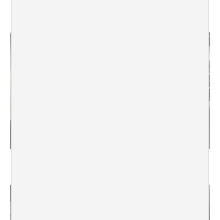
Siempre hay un vaso de política para el artista
contemporáneo
Barrio Joven de Arteba: una apuesta que
retroalimenta el mercado