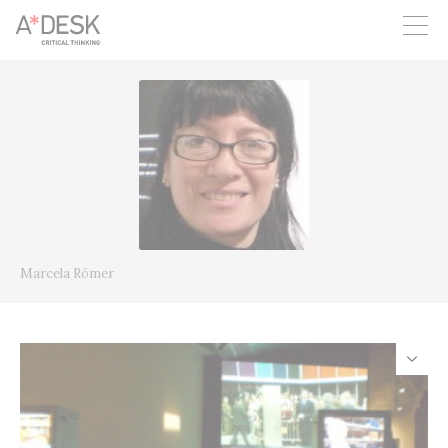
crees también en A*DESK seguimos necesitándote para poder
seguir adelante. Ahora puedes participar del proyecto y
apoyarlo.
Marcela Römer