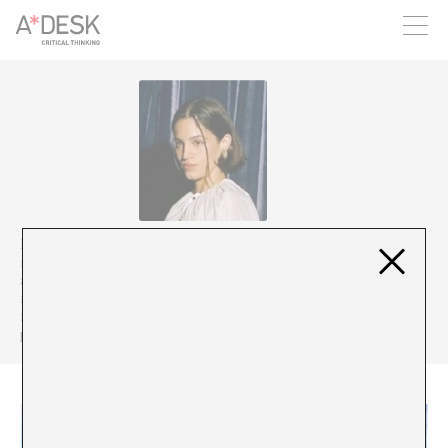
crees también en A*DESK seguimos necesitándote para poder
seguir adelante. Ahora puedes participar del proyecto y
apoyarlo.
Maria Arnal es una de las voces más admiradas del panorama
reciente de Cataluña. Formada en los campos de la traducción, las
artes escénicas, la antropología y el canto, desarrolla su trabajo
musical a partir de la experimentación apasionada con archivos y
fonotecas digitalizadas de grabaciones de campo. Comparte su
proyecto artístico príncipal con el músico Marcel Bagés.