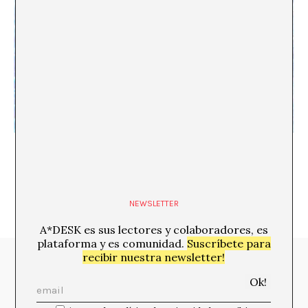
Margaret Watts Hughes. Vibratos de un porvenir
NEWSLETTER
A*DESK es sus lectores y colaboradores, es
plataforma y es comunidad.
Suscríbete para
recibir nuestra newsletter!
Media Partners: