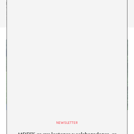
pedagogía crítica, la narración y el lenguaje.
www.marjoleinvanderloo.com
Instagram: mrjlnvndrl
Foto: Somalgors74
El curador Vegetal
NEWSLETTER