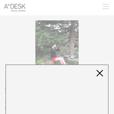
crees también en A*DESK seguimos necesitándote para poder
seguir adelante. Ahora puedes participar del proyecto y
apoyarlo.
Marjolein van der Loo es curadora, educadora de arte y artista de
los Países Bajos apasionada por la ecología y una agenda social.
Inicia proyectos curatoriales y pedagógicos que facilitan
múltiples formas de aprender empleando los sentidos a través de
una combinación de colaboración práctica y discursiva. Sus
proyectos abordan temas relacionados con la ecología, el medio
ambiente, los feminismos, la agricultura, la decolonialidad, la