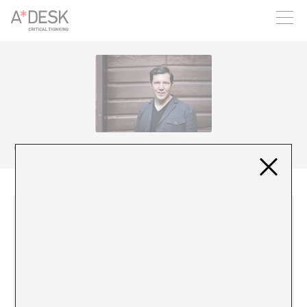
crees también en A*DESK seguimos necesitándote para poder
seguir adelante. Ahora puedes participar del proyecto y
apoyarlo.
Olav Fumarola Unsgaard
10/10/12