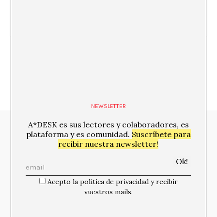
El futuro de la imprenta
NEWSLETTER
A*DESK es sus lectores y colaboradores, es
Media Partners:
plataforma y es comunidad.
Suscríbete para
recibir nuestra newsletter!
Acepto la política de privacidad y recibir
vuestros mails.