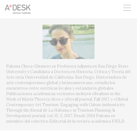
crees también en A*DESK seguimos necesitándote para poder
seguir adelante. Ahora puedes participar del proyecto y
apoyarlo.
Paloma Checa-Gismero es Profesora Adjunta en San Diego State
University y Candidata a Doctora en Historia, Crítica y Teoría del
Arte en la Universidad de California, San Diego. Historiadora de
arte contemporáneo global y latinoamericano, estudia los
encuentros entre estéticas locales y estándares globales.
Publicaciones académicas recientes incluyen «Realism in the
Work of Maria Thereza Alves,» Afterall journal, Fall 2017, y «Global
Contemporary Art Tourism: Engaging with Cuban Authenticity
Through the Bienal de La Habana,» in Tourism Planning &
Development journal, vol. 15, 3, 2017. Desde 2014 Paloma es
miembro del colectivo Editorial de la revista académica FIELD.