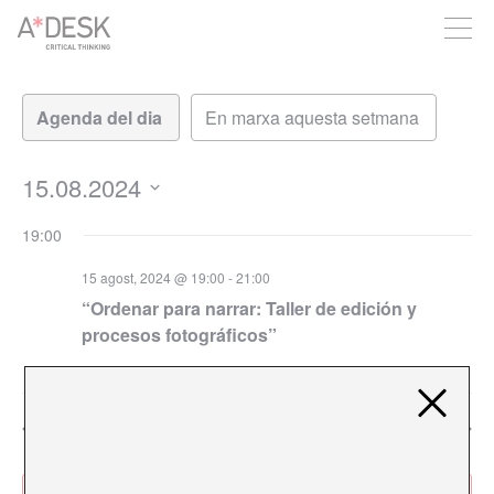
seguim necessitant-te per a poder seguir endavant. Ara pots
participar del projecte i recolzar-lo.
Vistes
Navegació
de
de
visualitzacions
navegació
Esdeveniment
15.08.2024
Selecciona
19:00
una
data.
15 agost, 2024 @ 19:00
-
21:00
“Ordenar para narrar: Taller de edición y
procesos fotográficos”
Dia anterior
Següent dia