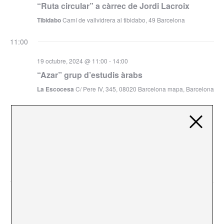
“Ruta circular” a càrrec de Jordi Lacroix
Tibidabo
Camí de vallvidrera al tibidabo, 49 Barcelona
11:00
19 octubre, 2024 @ 11:00
-
14:00
“Azar” grup d’estudis àrabs
La Escocesa
C/ Pere IV, 345, 08020 Barcelona mapa, Barcelona
19 octubre, 2024 @ 11:00
-
14:00
Dissabte de vermut + Visita Guiada “Locked
items” per Martí Sawe
Piramidón
Carrer del Concili de Trento, 313, Sant Martí, 08020
Barcelona
12:00
19 octubre, 2024 @ 12:00
Nou Cicle Expositiu “Ignacio Acosta, De Mart