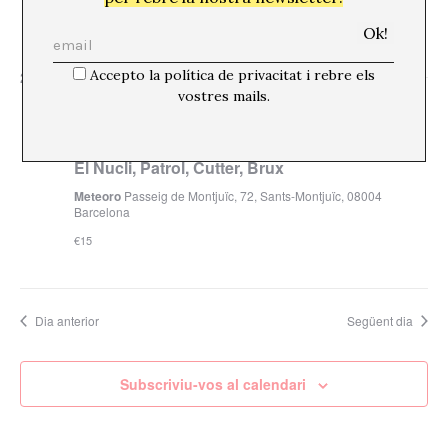
Barcelona
€12
Accepto la política de privacitat i rebre els
20:30
vostres mails.
19 octubre, 2024 @ 20:30
“5º aniversario – La parca te busca” / KLAVO,
El Nucli, Patrol, Cutter, Brux
Meteoro
Passeig de Montjuïc, 72, Sants-Montjuïc, 08004
Barcelona
€15
Dia anterior
Següent dia
Subscriviu-vos al calendari