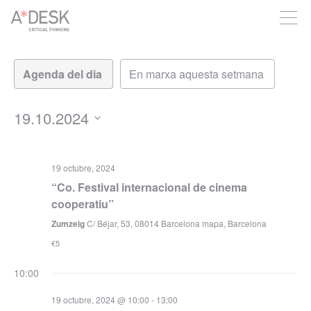
seguim necessitant-te per a poder seguir endavant. Ara pots
participar del projecte i recolzar-lo.
Vistes
Navegació
de
de
visualitzacions
navegació
Esdeveniment
19.10.2024
Selecciona
una
data.
19 octubre, 2024
“Co. Festival internacional de cinema
cooperatiu”
Zumzeig
C/ Béjar, 53, 08014 Barcelona mapa, Barcelona
€5
10:00
19 octubre, 2024 @ 10:00
-
13:00