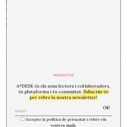
RECINTE
CaixaForum Barcelona
Av. Francesc Ferrer i Guàrdia, 6-8
Barcelona
,
Barcelona
08038
España
+ Mapa de Google
Visualitza el lloc web de Recinte
Club de lectura / “Alguna dia tothom hi haurà estat
“Casa Calores”
sempre en contra” Omar El Akkad
Pere Riera
NEWSLETTER
A*DESK és els seus lectors i col·laboradors,
és plataforma i és comunitat.
Subscriu-te
per rebre la nostra newsletter!
Accepto la política de privacitat i rebre els
vostres mails.