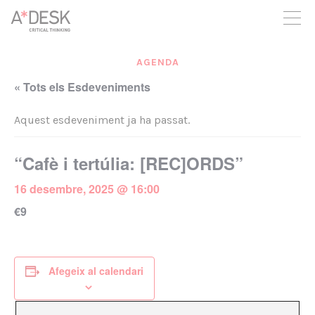
seguim necessitant-te per a poder seguir endavant. Ara pots
participar del projecte i recolzar-lo.
AGENDA
« Tots els Esdeveniments
Aquest esdeveniment ja ha passat.
“Cafè i tertúlia: [REC]ORDS”
16 desembre, 2025 @ 16:00
€9
Afegeix al calendari