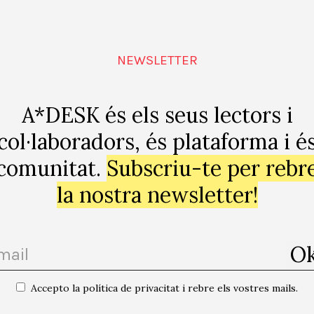
lguna-dia-
NEWSLETTER
el-
A*DESK és els seus lectors i
col·laboradors, és plataforma i é
comunitat.
Subscriu-te per rebr
la nostra newsletter!
Google
Accepto la política de privacitat i rebre els vostres mails.