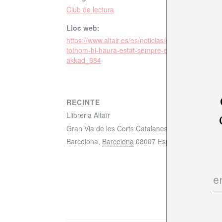
Club de lectura
Lloc web:
https://www.altair.es/es/noticias/club-de-lectura-a
tothom-hi-haura-estat-sempre-en-contra-d-omar-
akkad_884
RECINTE
Llibreria Altaïr
Gran Via de les Corts Catalanes, 616, L'Eixample
Barcelona
,
Barcelona
08007
España
+ Mapa de 