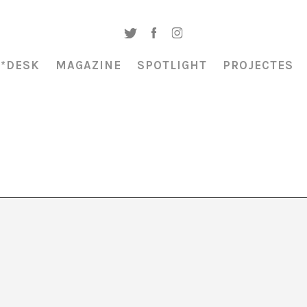
A*DESK
MAGAZINE
SPOTLIGHT
PROJECTES
 / “Alguna dia tothom h
mpre en contra” Omar E