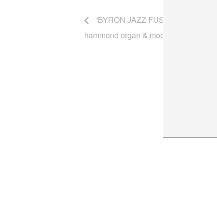
“BYRON JAZZ FUSION Jules Le Ris
hammond organ & moog / Thomas Dom