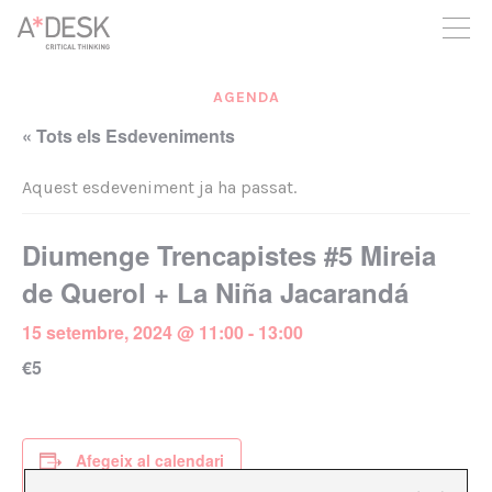
seguim necessitant-te per a poder seguir endavant. Ara pots
participar del projecte i recolzar-lo.
AGENDA
« Tots els Esdeveniments
Aquest esdeveniment ja ha passat.
Diumenge Trencapistes #5 Mireia
de Querol + La Niña Jacarandá
15 setembre, 2024 @ 11:00
-
13:00
€5
Afegeix al calendari