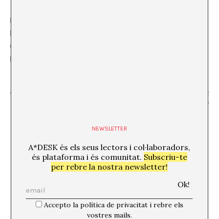
RECINTE
La Caldera
C/ Eugeni d’Ors, 12, 08028 Barcelona mapa
Barcelona
,
Barcelona
08028
Spain
+ Mapa de Google
“Segar i cantar” GARBA
Jazz & Swing amb la Barcelona Jazz
Orquestra
NEWSLETTER
A*DESK és els seus lectors i col·laboradors,
és plataforma i és comunitat.
Subscriu-te
per rebre la nostra newsletter!
Accepto la política de privacitat i rebre els
vostres mails.