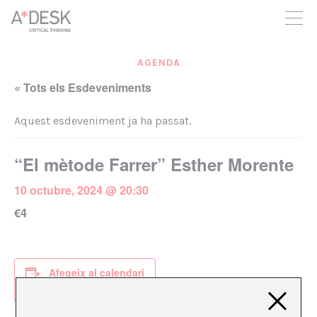
seguim necessitant-te per a poder seguir endavant. Ara pots
participar del projecte i recolzar-lo.
AGENDA
« Tots els Esdeveniments
Aquest esdeveniment ja ha passat.
“El mètode Farrer” Esther Morente
10 octubre, 2024 @ 20:30
€4
Afegeix al calendari