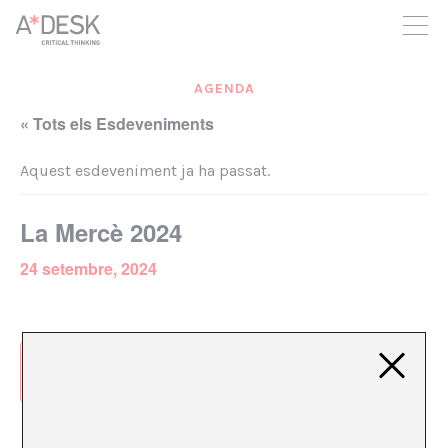
seguim necessitant-te per a poder seguir endavant. Ara pots
participar del projecte i recolzar-lo.
AGENDA
« Tots els Esdeveniments
Aquest esdeveniment ja ha passat.
La Mercè 2024
24 setembre, 2024
Afegeix al calendari