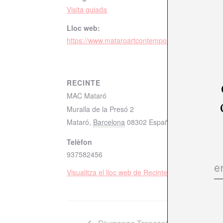
Visita guiada
Lloc web:
https://www.mataroartcontemporani.cat/seccio/cal
RECINTE
MAC Mataró
Muralla de la Presó 2
Mataró
,
Barcelona
08302
España
+ Mapa de Goo
Telèfon
937582456
Visualitza el lloc web de Recinte