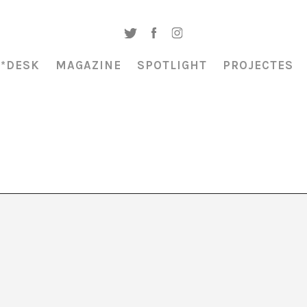
A*DESK
MAGAZINE
SPOTLIGHT
PROJECTES
ró. Visites a l’edifici
uitectura panòptica: el