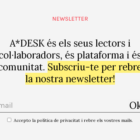
NEWSLETTER
endari-2/
A*DESK és els seus lectors i
col·laboradors, és plataforma i é
comunitat.
Subscriu-te per rebr
la nostra newsletter!
gle
Accepto la política de privacitat i rebre els vostres mails.