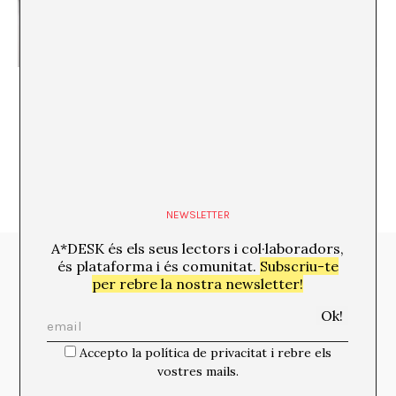
“- Joan Morey me deja ver POSTMORTEM!” o
“Sobre el papel del espectador en el proyecto
POSTMORTEM de Joan Morey “
NEWSLETTER
A*DESK és els seus lectors i col·laboradors,
és plataforma i és comunitat.
Subscriu-te
Media Partners:
per rebre la nostra newsletter!
Accepto la política de privacitat i rebre els
vostres mails.