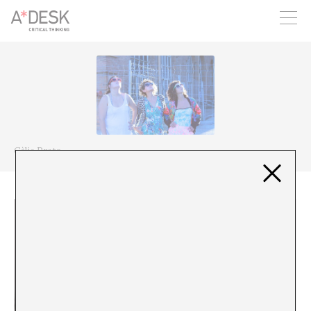
seguim necessitant-te per a poder seguir endavant. Ara pots
participar del projecte i recolzar-lo.
Cèlia Prats