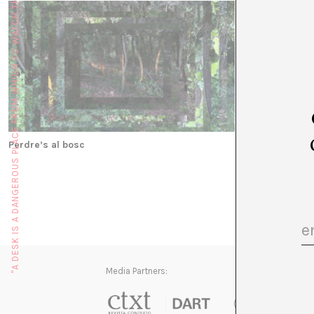
"A DESK IS A DANGEROUS PLACE FROM WHICH TO WATCH THE WORLD" (JOHN LE CARRÉ)
Perdre’s al bosc
Media Partners: