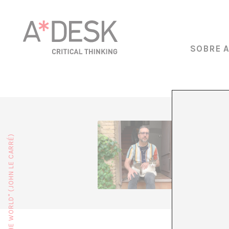
SOBRE 
JORDI MI
flâneur 
social. 
situacio
univers 
universa
fotograf