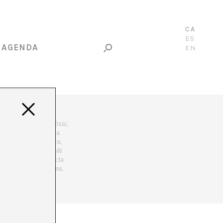
CA
ES
AGENDA
EN
ider amateur, dislèxic,
e poètic i la crítica
materials descartats,
s. Parteix d’un ampli
vindicant la potència
ibuixos, publicacions,