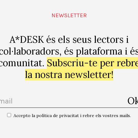
NEWSLETTER
A*DESK és els seus lectors i
col·laboradors, és plataforma i é
comunitat.
Subscriu-te per rebr
la nostra newsletter!
Accepto la política de privacitat i rebre els vostres mails.