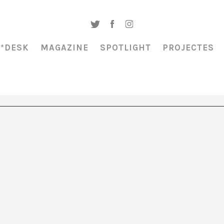
A*DESK
MAGAZINE
SPOTLIGHT
PROJECTES
acheco va néixer a Santiago de Xile, va viure 14 anys a Madrid i va retorna
ire. El seu interès en el treball dels artistes contemporanis és sincer i p
gun d’ells, té sempre en ment la cèlebre frase de Salvador Dalí: allò import
ue sigui bé.