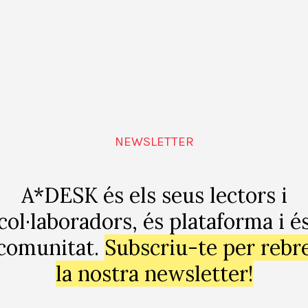
restigio
Una cuestión de expectativas
NEWSLETTER
A*DESK és els seus lectors i
col·laboradors, és plataforma i é
comunitat.
Subscriu-te per rebr
la nostra newsletter!
 colapso