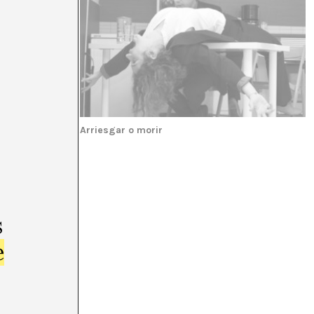
Arriesgar o morir
s
e