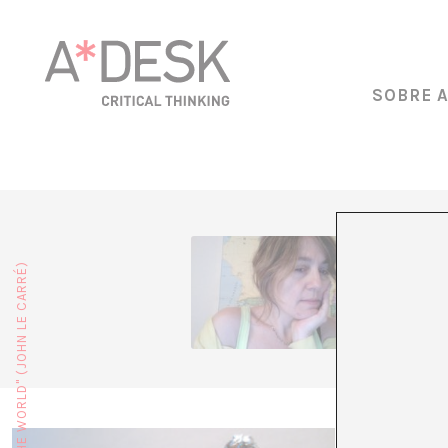
SOBRE 
Andrea P
no fa ga
sobre al
encara q