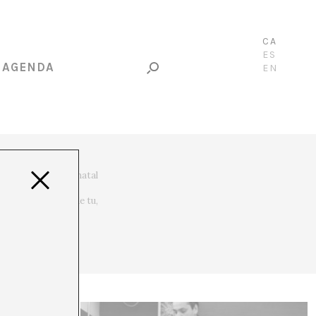
CA
ES
AGENDA
EN
r a la seva ciutat natal
rofund. Quan escriu
ant és que parlin de tu,