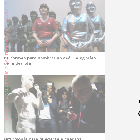
"A DESK IS A DANGEROUS PLACE FROM WHICH TO WATCH THE WORLD" (JOHN LE CARRÉ)
101 formas para nombrar un acá – Alegorías
Un asunto de p
de la derrota
Futurología para quedarse a cuadros
Un momento de