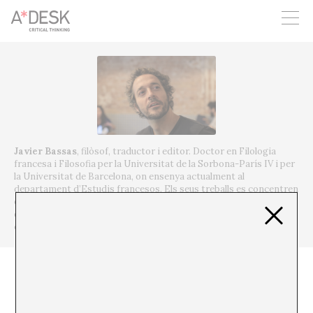
seguim necessitant-te per a poder seguir endavant. Ara pots
participar del projecte i recolzar-lo.
Javier Bassas
, filòsof, traductor i editor.
Doctor en Filologia
francesa i Filosofia per la Universitat de la Sorbona-París IV i per
la Universitat de Barcelona, ​​on ensenya actualment al
departament d’Estudis francesos.
Els seus treballs es concentren
en la relació entre llenguatge, art i política, i també en la traducció
del pensament francès contemporani.
Xavier Bassas és
cofundador del Instituto del Tiempo Suspendido.