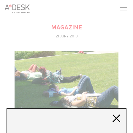
seguim necessitant-te per a poder seguir endavant. Ara pots
participar del projecte i recolzar-lo.
MAGAZINE
21 JUNY 2010
ACCIÓN DIRECTA
A*DESK